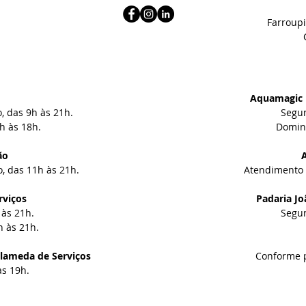
Farroupi
Aquamagic 
 das 9h às 21h.
Segun
h às 18h.
​
Doming
ão
, das 11h às 21h.
Atendimento 
rviços
Padaria Jo
às 21h.
Segun
h às 21h.
lameda de Serviços
Conforme p
às 19h.