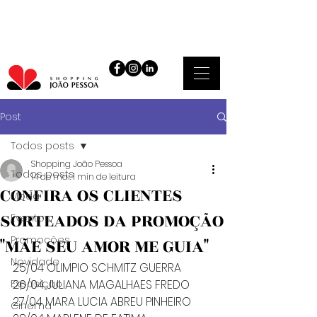
Post
Todos posts
Shopping João Pessoa
Todos posts
14 de mai.
1 min de leitura
CONFIRA OS CLIENTES
Moda
SORTEADOS DA PROMOÇÃO
Eventos
Promoções
"MÃE SEU AMOR ME GUIA"
Novidade
25/04 OLIMPIO SCHMITZ GUERRA
Exposição
26/04 JULIANA MAGALHAES FREDO
27/04 MARA LUCIA ABREU PINHEIRO
Cinema