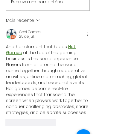
Escreva um comentário
REGULAMENTO DA
REGULAMENTO 
PROMOÇÃO "MÃE SEU
PROMOÇÃO "NO 
AMOR ME GUIA"
NATAL PREMIAD
Mais recente
Cool Games
25 de jul.
Another element that keeps 
Hot 
Games
 at the top of the gaming 
business is the social experience. 
Players from all around the world 
come together through cooperative 
activities, online matchmaking, global 
leaderboards, and seasonal events. 
Hot games become real-life 
experiences that transcend the 
screen when players work together to 
conquer challenging obstacles, share 
strategies, and celebrate successes.
Curtir
Responder