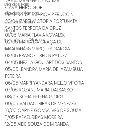
28/04 MARLENE DE FATIMA 
Dia dos Pais
CAVALHEIRO GOBI
dia das crianças
29/04 SILVIA NUHRICH PIERUCCINI
30/04 IZABEL VICTORIA FORTUNATA 
Outubro Rosa
SANTOS FERREIRA DA CRUZ
Natal
01/05 MARIA FLAVIA KOVALSKI
Invasão de Ofertas
02/05 MARIA DA GRAÇA DE 
MAGALHÃES MARQUES GARCIA
comunicado
03/05 FRANCELI BEDIN PATUZZI
04/05 INEZILA GOULART DOS SANTOS
05/05 LEANDRA MARIA DE  AZAMBUJA 
PEREIRA
06/05 MARRI YANDARA MELLO VITORIA
07/05 ROZANE MARIA DALSASSO
08/05 SOFIA HELENA GIORGI
09/05 VALDACI RIBAS DE MENEZES
10/05 CARINE GONSALVES DE SOUZA
11/05 RAFAEL RIBAS MOREIRA
12/05 AIDE SOUZA DE MIRANDA