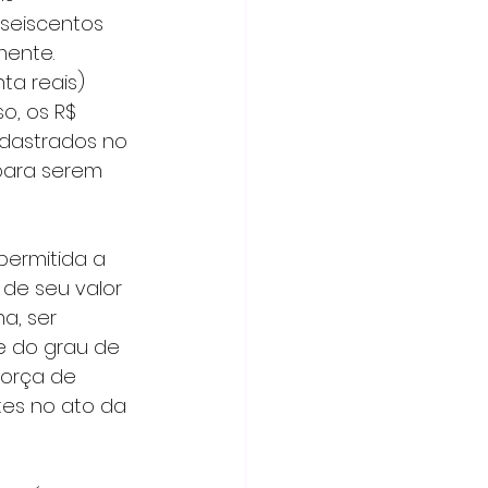
(seiscentos 
mente. 
ta reais) 
o, os R$ 
dastrados no 
para serem 
 de seu valor 
, ser 
e do grau de 
orça de 
ntes no ato da 