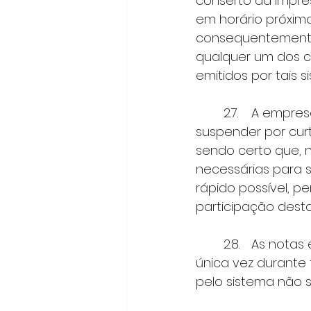
conserto da impre
em horário próxim
consequentemente,
qualquer um dos c
emitidos por tais s
 	2.7.	A empresa Promotora poderá ainda, por motivos de força maior, 
suspender por curt
sendo certo que, 
necessárias para s
rápido possível, 
participação dest
 	2.8.	As notas e/ou cupons fiscais poderão ser cadastradas apenas uma 
única vez durante
pelo sistema não