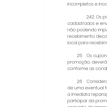
incompletos e incor
 		2.4.2.	Os participantes assumem total responsabilidade pelos dados 
cadastrados e env
não podendo imput
recebimento decor
local para recebim
 	2.5.	Os cupons de participação, contendo a resposta à pergunta da 
promoção, deverão
conforme as condi
 	2.6.	Considerando que o cadastro na promoção será informatizado, no caso 
de uma eventual fa
a imediata repara
participar da pro