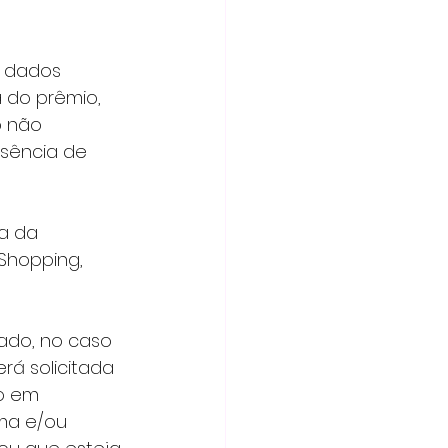
do prêmio, 
 não 
sência de 
Shopping, 
á solicitada 
o em 
ma e/ou 