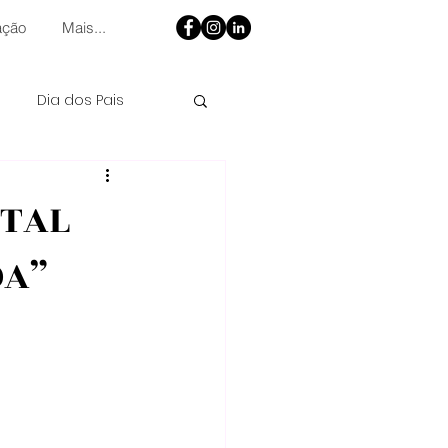
ação
Mais...
Dia dos Pais
ATAL
OA”