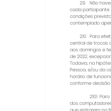
 	2.9.	Não haverá limites de cupons de participação por participante, podendo 
cada participante
condições previst
contemplado apen
 	2.10.	Para efeito de trocas na promoção, deverá ser respeitado o horário da 
central de trocas
aos domingos e fe
de 2022, excepcion
Todavia, na hipót
Pessoa, e/ou da c
horário de funcio
conforme decisão
 		2.10.1	Para o encerramento da fila do balcão de trocas, valerá o horário 
dos computadores
que entrarem na fi