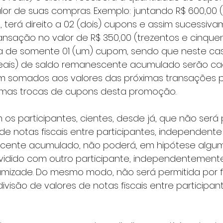
lor de suas compras. Exemplo: juntando R$ 600,00 
 terá direito a 02 (dois) cupons e assim sucessiva
ansação no valor de R$ 350,00 (trezentos e cinquen
ca de somente 01 (um) cupom, sendo que neste cas
reais) de saldo remanescente acumulado serão ca
m somados aos valores das próximas transações 
ximas trocas de cupons desta promoção.  
 de notas fiscais entre participantes, independente
cente acumulado, não poderá, em hipótese alguma
dividido com outro participante, independentement
mizade. Do mesmo modo, não será permitida por f
 divisão de valores de notas fiscais entre participa