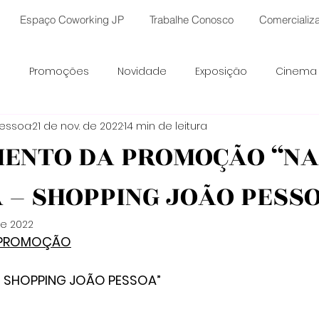
Espaço Coworking JP
Trabalhe Conosco
Comercializ
s
Promoções
Novidade
Exposição
Cinema
Pessoa
21 de nov. de 2022
14 min de leitura
 Rosa
Natal
Invasão de Ofertas
comunicado
ENTO DA PROMOÇÃO “N
 – SHOPPING JOÃO PESS
de 2022
 PROMOÇÃO
– SHOPPING JOÃO PESSOA”