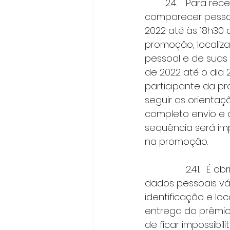
 	2.4.	Para receber os cupons a que tem direito, o participante deverá 
comparecer pessoa
2022 até às 18h30 
promoção, localiza
pessoal e de suas 
de 2022 até o dia
participante da p
seguir as orientaç
completo envio e 
sequência será im
na promoção.    
 		2.4.1.	É obrigatório que o participante desta promoção cadastre seus 
dados pessoais vál
identificação e l
entrega do prêmio
de ficar impossibi