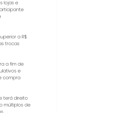
rticipante 
 
as trocas 
lativos e 
e compra 
o múltiplos de 
s 