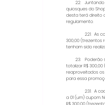
 	2.2.	Juntando R$ 300,00 (trezentos reais) gastos em compras, nas lojas e 
quiosques do Shop
desta terá direito
regulamento. 
 		2.2.1.	As compras realizadas aos Domingo com valores igual/superior a R$ 
300,00 (trezentos 
tenham sido realiz
 	2.3.	Poderão ser somados dois ou mais comprovantes de compra a fim de 
totalizar R$ 300,0
reaproveitados os
para essa promoçã
		2.3.1.	A cada R$ 300,00 (trezentos reais) em compras, o cliente terá direito 
a 01 (um) cupom. N
R$ 300,00 (trezent