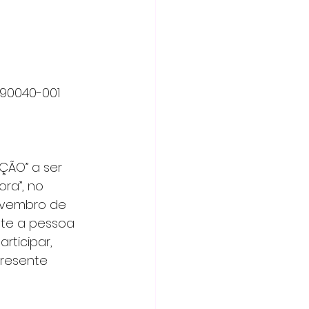
 – 90040-001 
ÇÃO” a ser 
ra”, no 
ovembro de 
nte a pessoa 
rticipar, 
resente 