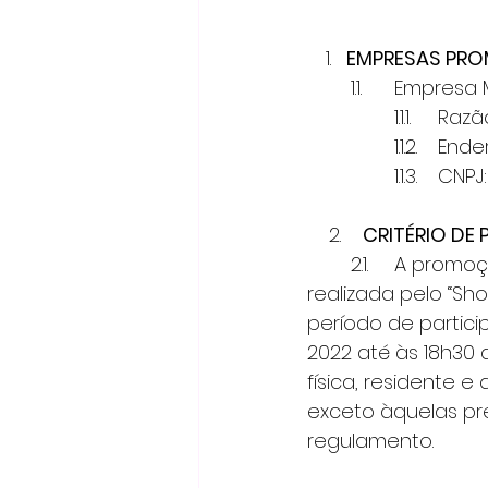
EMPRESAS PR
	1.1.	Empre
		1.1.
		1.1.
		1.1.3
    2.
     CRITÉRIO D
	2.1.	A prom
realizada pelo “Sh
período de partic
2022 até às 18h30
física, residente e
exceto àquelas pre
regulamento. 