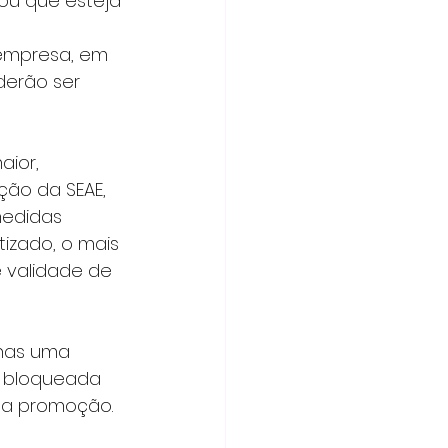
ou que esteja 
empresa, em 
erão ser 
ção da SEAE, 
edidas 
izado, o mais 
 validade de 
 bloqueada 
a promoção. 