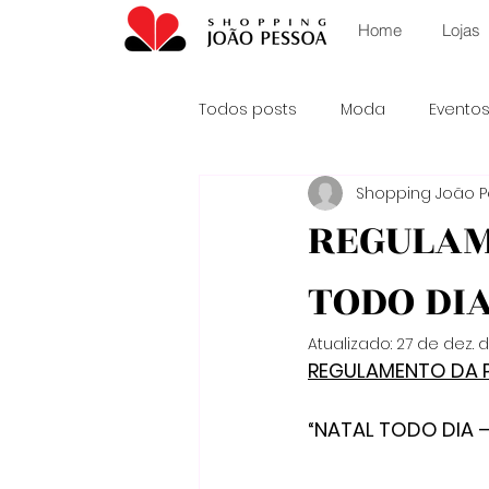
Home
Lojas
Todos posts
Moda
Evento
Shopping João 
dia das crianças
Outubro
REGULAM
TODO DIA
Atualizado:
27 de dez. 
REGULAMENTO DA
“NATAL TODO DIA 