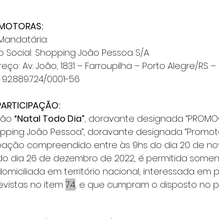
OMOTORAS:
sa Mandatária: 
1.	Razão Social: Shopping João Pessoa S/A 
2.	Endereço: Av. João, 1831 – Farroupilha – Porto Alegre/RS
.	CNPJ: 92.889.724/0001-56 
E PARTICIPAÇÃO:
oção 
“Natal Todo Dia”
, doravante designada “PROMO
opping João Pessoa”, doravante designada “Promoto
ipação compreendido entre às 9hs do dia 20 de n
 do dia 26 de dezembro de 2022, é permitida some
 domiciliada em território nacional, interessada em pa
vistas no item 
7.4
, e que cumpram o disposto no p