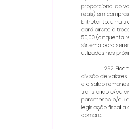
proporcional ao va
reais) em compras,
Entretanto, uma tr
dará direito à tro
50,00 (cinquenta 
sistema para sere
utilizados nas pró
 		2.3.2.	Ficam os participantes, cientes, desde já, que não será permitida a 
divisão de valores
e o saldo remanes
transferido e/ou 
parentesco e/ou a
legislação fiscal a
compra. 