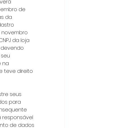
vembro de 
as da 
astro 
de novembro 
NPJ da loja 
, devendo 
 seu 
 na 
teve direito 
dos para 
onsequente 
 responsável 
ento de dados 