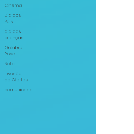
Cinema
Dia dos
Pais
dia das
crianças
Outubro
Rosa
Natal
Invasão
de Ofertas
comunicado