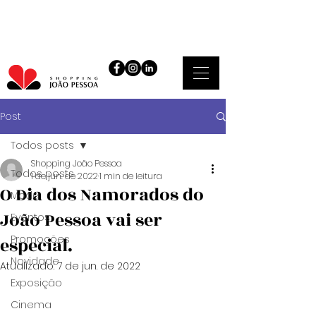
Post
Todos posts
Shopping João Pessoa
Todos posts
1 de jun. de 2022
1 min de leitura
O Dia dos Namorados do
Moda
João Pessoa vai ser
Eventos
Promoções
especial.
Novidade
Atualizado:
7 de jun. de 2022
Exposição
Cinema