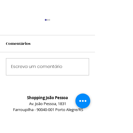
Comentários
Escreva um comentário
CONFIRA OS CLIENTES
REGULAMENTO 
SORTEADOS DA
PROMOÇÃO "MÃE
PROMOÇÃO "MÃE SEU
AMOR ME GUIA"
AMOR ME GUIA"
Shopping João Pessoa
Av. João Pessoa, 1831
Farroupilha -
90040-001
Porto Alegre/RS
Contato:
(51) 3223-6455
Lojas e Quiosques